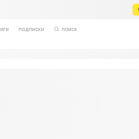
иги
подписки
поиск