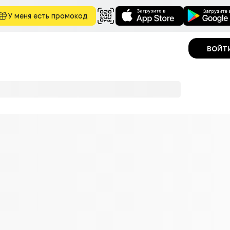
У меня есть промокод
войт