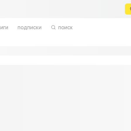
иги
подписки
поиск