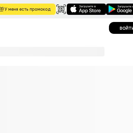
У меня есть промокод
войт