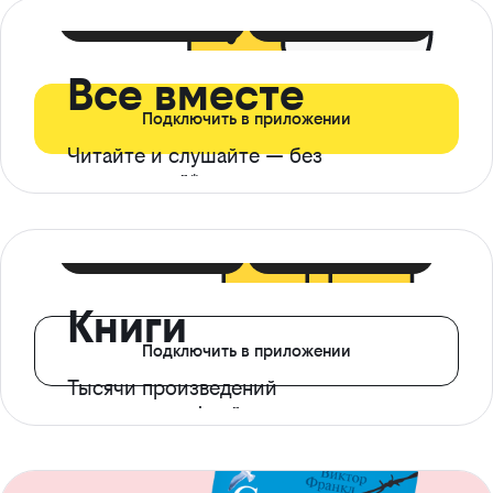
399 ₽ в мес
21 ₽ в день
Все вместе
Подключить в приложении
Читайте и слушайте — без
ограничений*
299 ₽ в мес
14 ₽ в день
Книги
Подключить в приложении
Тысячи произведений
с доступом офлайн