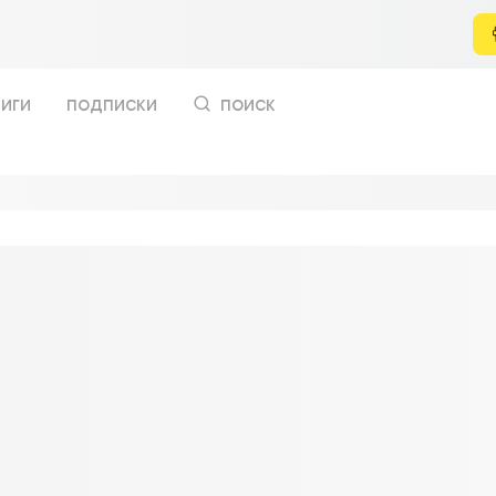
иги
подписки
поиск