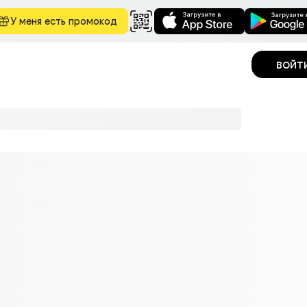
У меня есть промокод
войт