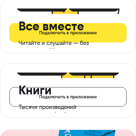
399 ₽ в мес
21 ₽ в день
Все вместе
Подключить в приложении
Читайте и слушайте — без
ограничений*
299 ₽ в мес
14 ₽ в день
Книги
Подключить в приложении
Тысячи произведений
с доступом офлайн