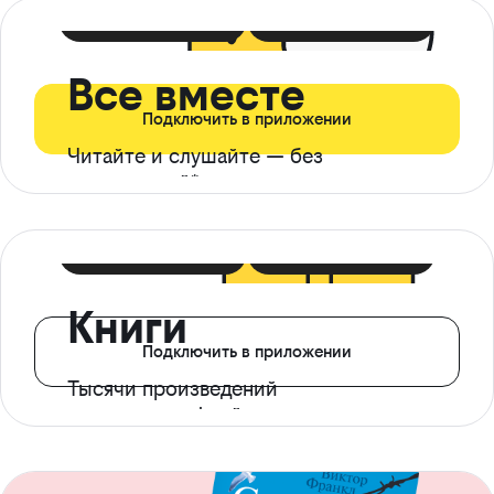
399 ₽ в мес
21 ₽ в день
Все вместе
Подключить в приложении
Читайте и слушайте — без
ограничений*
299 ₽ в мес
14 ₽ в день
Книги
Подключить в приложении
Тысячи произведений
с доступом офлайн