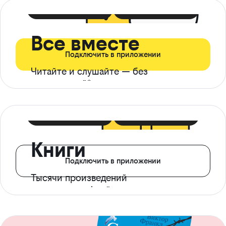
399 ₽ в мес
21 ₽ в день
Все вместе
Подключить в приложении
Читайте и слушайте — без
ограничений*
299 ₽ в мес
14 ₽ в день
Книги
Подключить в приложении
Тысячи произведений
с доступом офлайн