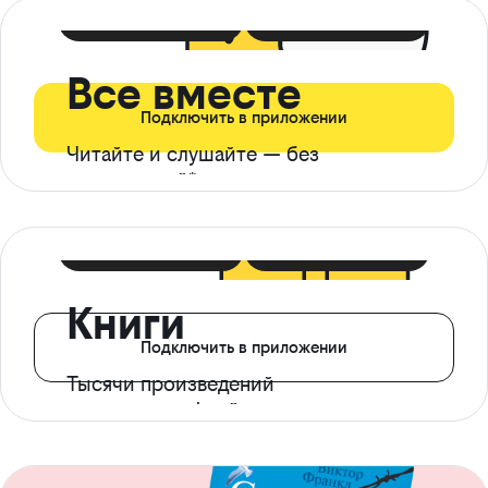
399 ₽ в мес
21 ₽ в день
Все вместе
Подключить в приложении
Читайте и слушайте — без
ограничений*
299 ₽ в мес
14 ₽ в день
Книги
Подключить в приложении
Тысячи произведений
с доступом офлайн