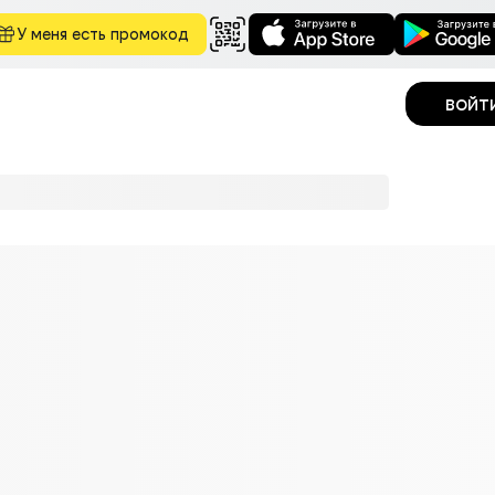
У меня есть промокод
войт