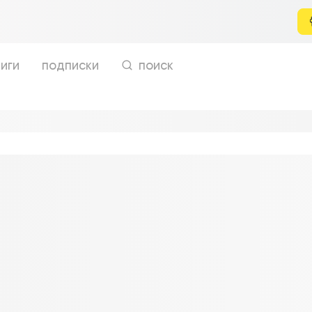
иги
подписки
поиск