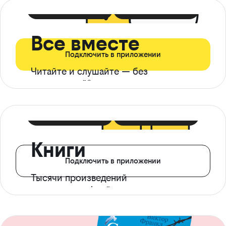
399 ₽ в мес
21 ₽ в день
Все вместе
Подключить в приложении
Читайте и слушайте — без
ограничений*
299 ₽ в мес
14 ₽ в день
Книги
Подключить в приложении
Тысячи произведений
с доступом офлайн