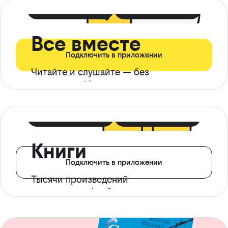
399 ₽ в мес
21 ₽ в день
Все вместе
Подключить в приложении
Читайте и слушайте — без
ограничений*
299 ₽ в мес
14 ₽ в день
Книги
Подключить в приложении
Тысячи произведений
с доступом офлайн