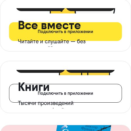
399 ₽ в мес
21 ₽ в день
Все вместе
Подключить в приложении
Читайте и слушайте — без
ограничений*
299 ₽ в мес
14 ₽ в день
Книги
Подключить в приложении
Тысячи произведений
с доступом офлайн