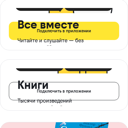
399 ₽ в мес
21 ₽ в день
Все вместе
Подключить в приложении
Читайте и слушайте — без
ограничений*
299 ₽ в мес
14 ₽ в день
Книги
Подключить в приложении
Тысячи произведений
с доступом офлайн