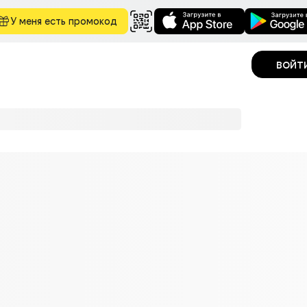
У меня есть промокод
войт