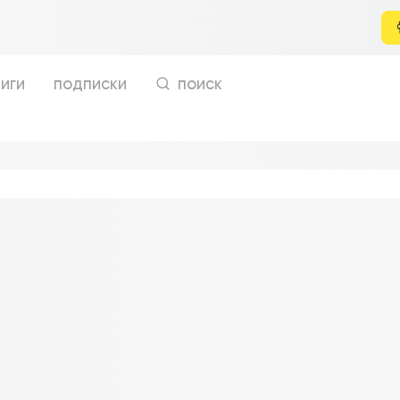
иги
подписки
поиск