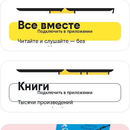
399 ₽ в мес
21 ₽ в день
Все вместе
Подключить в приложении
Читайте и слушайте — без
ограничений*
299 ₽ в мес
14 ₽ в день
Книги
Подключить в приложении
Тысячи произведений
с доступом офлайн