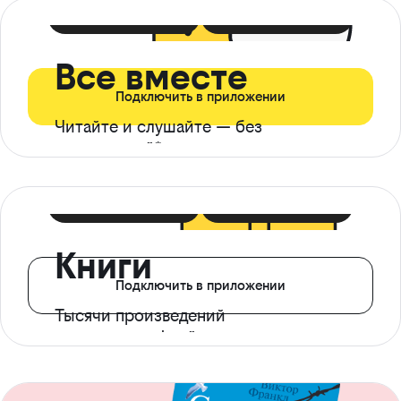
399 ₽ в мес
21 ₽ в день
Все вместе
Подключить в приложении
Читайте и слушайте — без
ограничений*
299 ₽ в мес
14 ₽ в день
Книги
Подключить в приложении
Тысячи произведений
с доступом офлайн