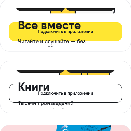
399 ₽ в мес
21 ₽ в день
Все вместе
Подключить в приложении
Читайте и слушайте — без
ограничений*
299 ₽ в мес
14 ₽ в день
Книги
Подключить в приложении
Тысячи произведений
с доступом офлайн