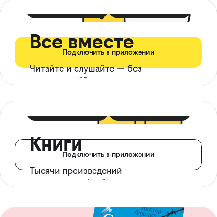
399 ₽ в мес
21 ₽ в день
Все вместе
Подключить в приложении
Читайте и слушайте — без
ограничений*
299 ₽ в мес
14 ₽ в день
Книги
Подключить в приложении
Тысячи произведений
с доступом офлайн