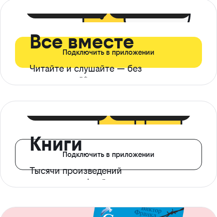
399 ₽ в мес
21 ₽ в день
Все вместе
Подключить в приложении
Читайте и слушайте — без
ограничений*
299 ₽ в мес
14 ₽ в день
Книги
Подключить в приложении
Тысячи произведений
с доступом офлайн