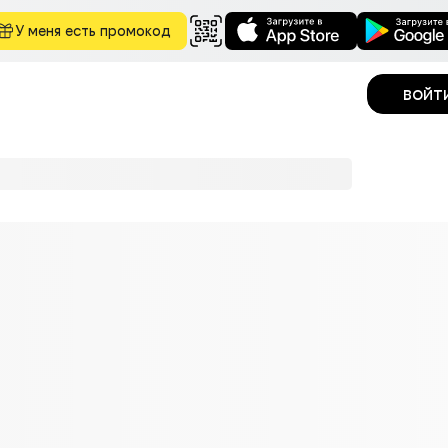
У меня есть промокод
войт