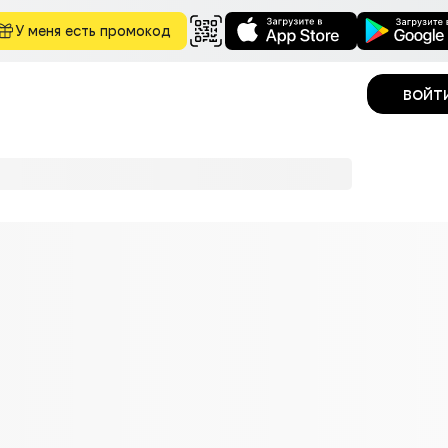
У меня есть промокод
войт