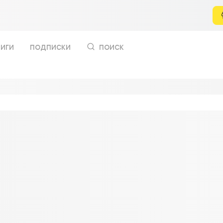
иги
подписки
поиск