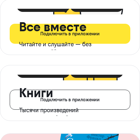
399 ₽ в мес
21 ₽ в день
Все вместе
Подключить в приложении
Читайте и слушайте — без
ограничений*
299 ₽ в мес
14 ₽ в день
Книги
Подключить в приложении
Тысячи произведений
с доступом офлайн