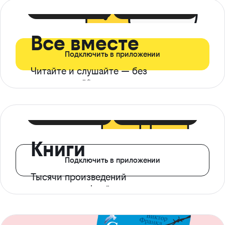
399 ₽ в мес
21 ₽ в день
Все вместе
Подключить в приложении
Читайте и слушайте — без
ограничений*
299 ₽ в мес
14 ₽ в день
Книги
Подключить в приложении
Тысячи произведений
с доступом офлайн