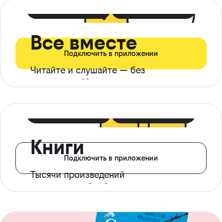
399 ₽ в мес
21 ₽ в день
Все вместе
Подключить в приложении
Читайте и слушайте — без
ограничений*
299 ₽ в мес
14 ₽ в день
Книги
Подключить в приложении
Тысячи произведений
с доступом офлайн