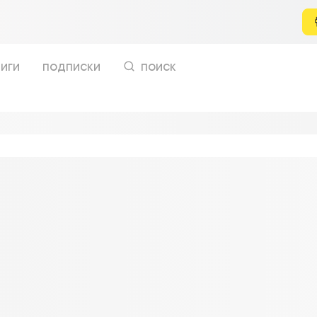
иги
подписки
поиск