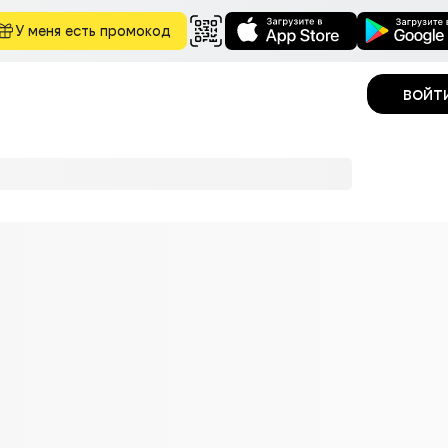
У меня есть промокод
войт