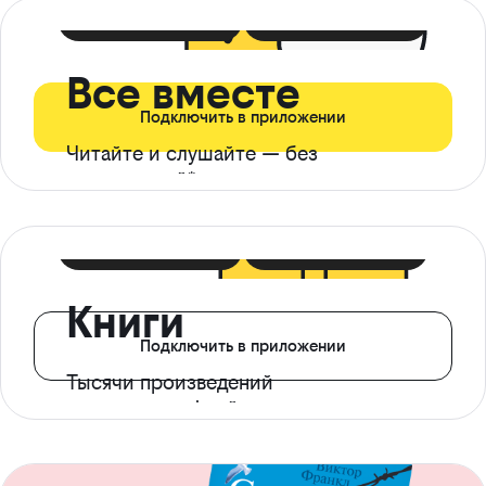
399 ₽ в мес
21 ₽ в день
Все вместе
Подключить в приложении
Читайте и слушайте — без
ограничений*
299 ₽ в мес
14 ₽ в день
Книги
Подключить в приложении
Тысячи произведений
с доступом офлайн