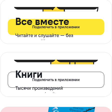
399 ₽ в мес
21 ₽ в день
Все вместе
Подключить в приложении
Читайте и слушайте — без
ограничений*
299 ₽ в мес
14 ₽ в день
Книги
Подключить в приложении
Тысячи произведений
с доступом офлайн