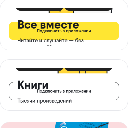
399 ₽ в мес
21 ₽ в день
Все вместе
Подключить в приложении
Читайте и слушайте — без
ограничений*
299 ₽ в мес
14 ₽ в день
Книги
Подключить в приложении
Тысячи произведений
с доступом офлайн