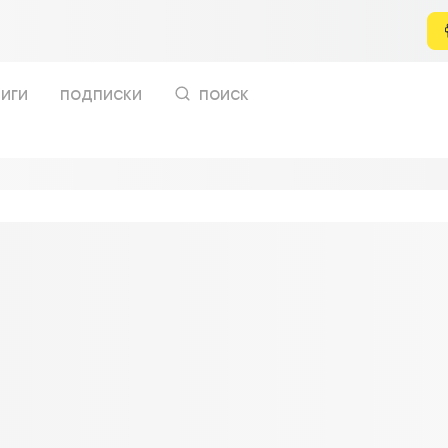
иги
подписки
поиск