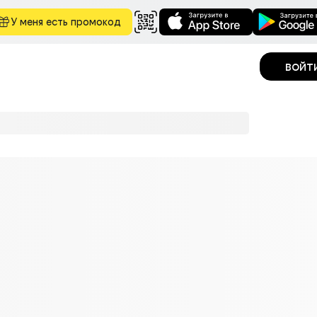
У меня есть промокод
войт