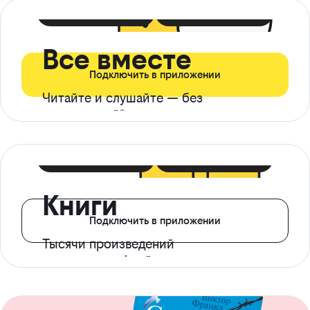
399 ₽ в мес
21 ₽ в день
Все вместе
Подключить в приложении
Читайте и слушайте — без
ограничений*
299 ₽ в мес
14 ₽ в день
Книги
Подключить в приложении
Тысячи произведений
с доступом офлайн