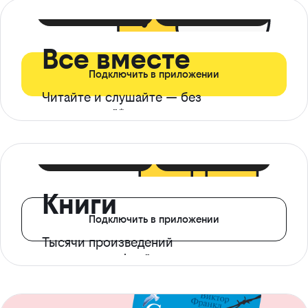
399 ₽ в мес
21 ₽ в день
Все вместе
Подключить в приложении
Читайте и слушайте — без
ограничений*
299 ₽ в мес
14 ₽ в день
Книги
Подключить в приложении
Тысячи произведений
с доступом офлайн