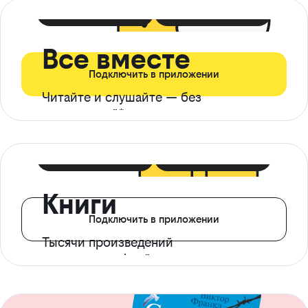
399 ₽ в мес
21 ₽ в день
Все вместе
Подключить в приложении
Читайте и слушайте — без
ограничений*
299 ₽ в мес
14 ₽ в день
Книги
Подключить в приложении
Тысячи произведений
с доступом офлайн