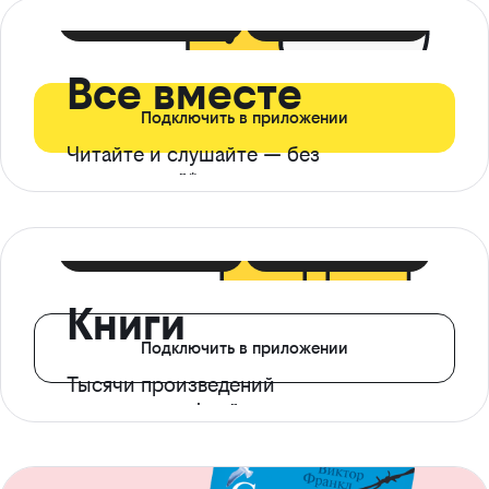
399 ₽ в мес
21 ₽ в день
Все вместе
Подключить в приложении
Читайте и слушайте — без
ограничений*
299 ₽ в мес
14 ₽ в день
Книги
Подключить в приложении
Тысячи произведений
с доступом офлайн