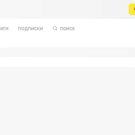
иги
подписки
поиск