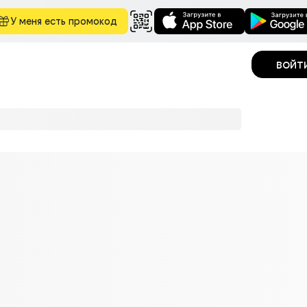
У меня есть промокод
войт