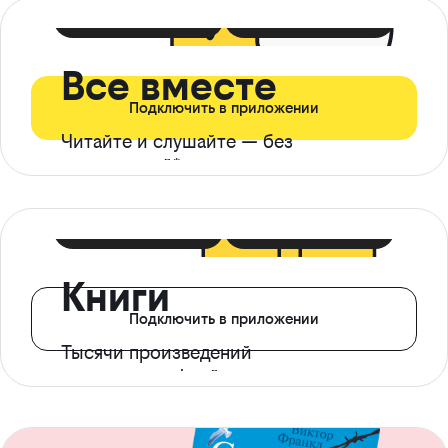
399 ₽ в мес
21 ₽ в день
Все вместе
Подключить в приложении
Читайте и слушайте — без
ограничений*
299 ₽ в мес
14 ₽ в день
Книги
Подключить в приложении
Тысячи произведений
с доступом офлайн