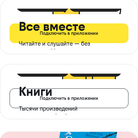
399 ₽ в мес
21 ₽ в день
Все вместе
Подключить в приложении
Читайте и слушайте — без
ограничений*
299 ₽ в мес
14 ₽ в день
Книги
Подключить в приложении
Тысячи произведений
с доступом офлайн