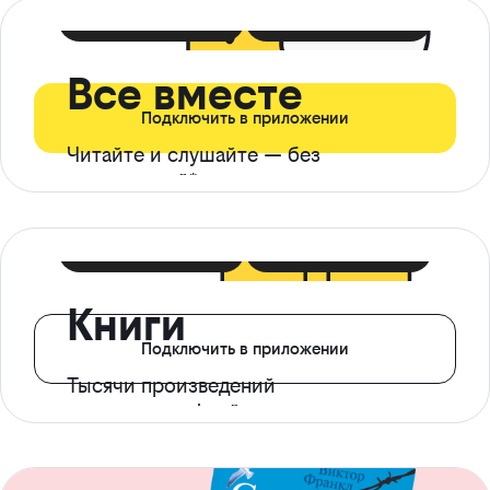
399 ₽ в мес
21 ₽ в день
Все вместе
Подключить в приложении
Читайте и слушайте — без
ограничений*
299 ₽ в мес
14 ₽ в день
Книги
Подключить в приложении
Тысячи произведений
с доступом офлайн