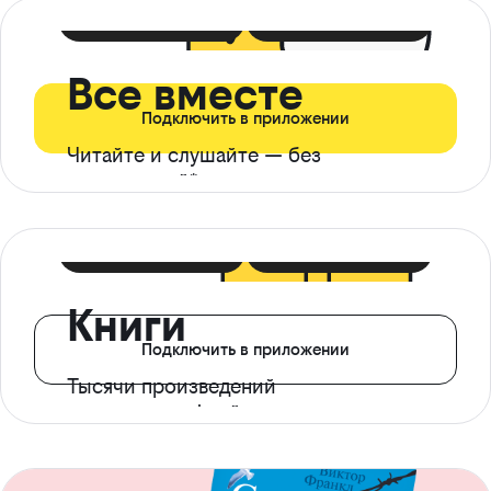
399 ₽ в мес
21 ₽ в день
Все вместе
Подключить в приложении
Читайте и слушайте — без
ограничений*
299 ₽ в мес
14 ₽ в день
Книги
Подключить в приложении
Тысячи произведений
с доступом офлайн