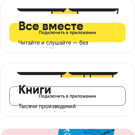
399 ₽ в мес
21 ₽ в день
Все вместе
Подключить в приложении
Читайте и слушайте — без
ограничений*
299 ₽ в мес
14 ₽ в день
Книги
Подключить в приложении
Тысячи произведений
с доступом офлайн