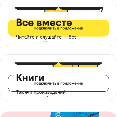
399 ₽ в мес
21 ₽ в день
Все вместе
Подключить в приложении
Читайте и слушайте — без
ограничений*
299 ₽ в мес
14 ₽ в день
Книги
Подключить в приложении
Тысячи произведений
с доступом офлайн