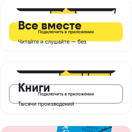
399 ₽ в мес
21 ₽ в день
Все вместе
Подключить в приложении
Читайте и слушайте — без
ограничений*
299 ₽ в мес
14 ₽ в день
Книги
Подключить в приложении
Тысячи произведений
с доступом офлайн