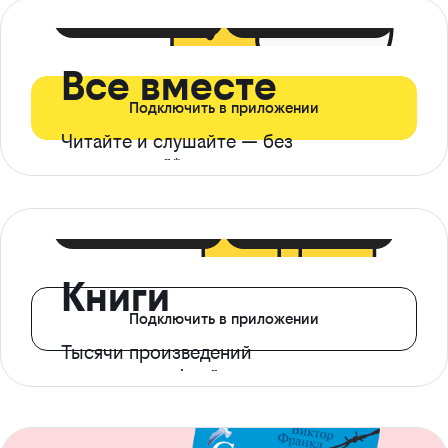
399 ₽ в мес
21 ₽ в день
Все вместе
Подключить в приложении
Читайте и слушайте — без
ограничений*
299 ₽ в мес
14 ₽ в день
Книги
Подключить в приложении
Тысячи произведений
с доступом офлайн