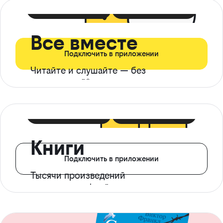
399 ₽ в мес
21 ₽ в день
Все вместе
Подключить в приложении
Читайте и слушайте — без
ограничений*
299 ₽ в мес
14 ₽ в день
Книги
Подключить в приложении
Тысячи произведений
с доступом офлайн