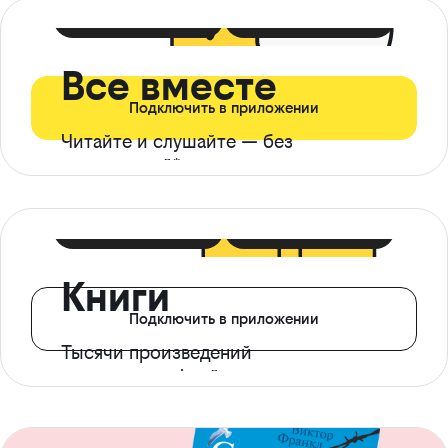
399 ₽ в мес
21 ₽ в день
Все вместе
Подключить в приложении
Читайте и слушайте — без
ограничений*
299 ₽ в мес
14 ₽ в день
Книги
Подключить в приложении
Тысячи произведений
с доступом офлайн