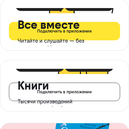
399 ₽ в мес
21 ₽ в день
Все вместе
Подключить в приложении
Читайте и слушайте — без
ограничений*
299 ₽ в мес
14 ₽ в день
Книги
Подключить в приложении
Тысячи произведений
с доступом офлайн