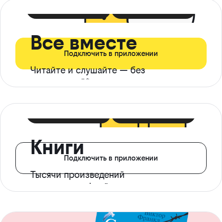
399 ₽ в мес
21 ₽ в день
Все вместе
Подключить в приложении
Читайте и слушайте — без
ограничений*
299 ₽ в мес
14 ₽ в день
Книги
Подключить в приложении
Тысячи произведений
с доступом офлайн