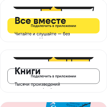
399 ₽ в мес
21 ₽ в день
Все вместе
Подключить в приложении
Читайте и слушайте — без
ограничений*
299 ₽ в мес
14 ₽ в день
Книги
Подключить в приложении
Тысячи произведений
с доступом офлайн