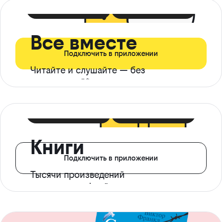
399 ₽ в мес
21 ₽ в день
Все вместе
Подключить в приложении
Читайте и слушайте — без
ограничений*
299 ₽ в мес
14 ₽ в день
Книги
Подключить в приложении
Тысячи произведений
с доступом офлайн