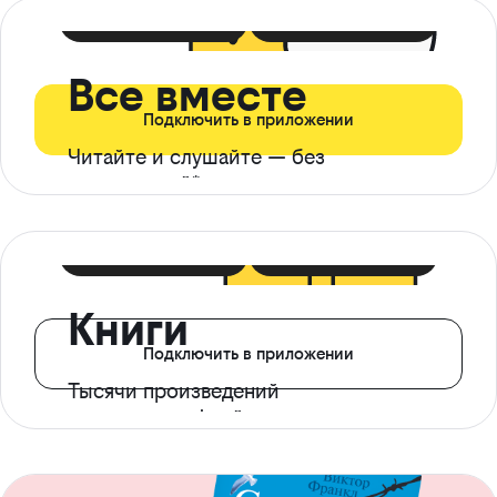
399 ₽ в мес
21 ₽ в день
Все вместе
Подключить в приложении
Читайте и слушайте — без
ограничений*
299 ₽ в мес
14 ₽ в день
Книги
Подключить в приложении
Тысячи произведений
с доступом офлайн