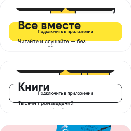
399 ₽ в мес
21 ₽ в день
Все вместе
Подключить в приложении
Читайте и слушайте — без
ограничений*
299 ₽ в мес
14 ₽ в день
Книги
Подключить в приложении
Тысячи произведений
с доступом офлайн